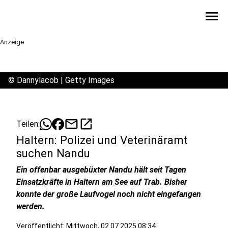
menu
Anzeige
©
Dannylacob | Getty Images
mail
open_in_new
Teilen:
Haltern: Polizei und Veterinäramt
suchen Nandu
Ein offenbar ausgebüxter Nandu hält seit Tagen
Einsatzkräfte in Haltern am See auf Trab. Bisher
konnte der große Laufvogel noch nicht eingefangen
werden.
Veröffentlicht:
Mittwoch, 02.07.2025 08:34