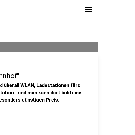
menu
hnhof"
ld überall WLAN, Ladestationen fürs
tation - und man kann dort bald eine
esonders günstigen Preis.