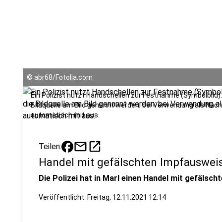
©
abr68/Fotolia.com
Ein Polizist nutzt Handschellen zur Festnahme (Symbolbild)
Bildquelle am Bild genannt werden; bei Verwendung als Nach
automatisch mit aus.
mail
open_in_new
Teilen:
Handel mit gefälschten Impfauswei
Die Polizei hat in Marl einen Handel mit gefälsc
Veröffentlicht:
Freitag, 12.11.2021 12:14