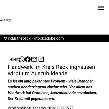
menu
Anzeige
©
industrieblick - stock.adobe.com
mail
open_in_new
Teilen:
Handwerk im Kreis Recklinghausen
wirbt um Auszubildende
Es ist ein lang bekanntes Problem - viele Branchen
suchen händerringend Nachwuchs. Vor allem das
Handwerk hat Probleme, Auszubildende anzulocken.
Der Kreis will gegensteuern.
Veröffentlicht:
Dienstag, 28.02.2023 15:25