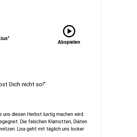
play_circle
tius"
Abspielen
st Dich nicht so!"
ie uns diesen Herbst lustig machen wird.
begegnet. Die falschen Klamotten, Diäten
itzen. Lisa geht mit täglich uns locker