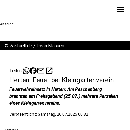
menu
Anzeige
©
7aktuell.de / Dean Klassen
mail
open_in_new
Teilen:
Herten: Feuer bei Kleingartenverein
Feuerwehreinsatz in Herten: Am Paschenberg
brannten am Freitagabend (25.07.) mehrere Parzellen
eines Kleingartenvereins.
Veröffentlicht:
Samstag, 26.07.2025 00:32