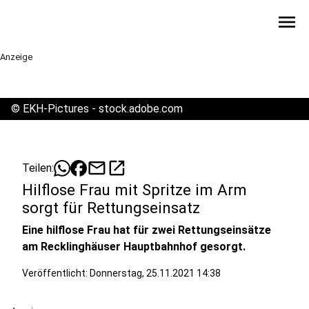
menu
Anzeige
©
EKH-Pictures - stock.adobe.com
mail
open_in_new
Teilen:
Hilflose Frau mit Spritze im Arm
sorgt für Rettungseinsatz
Eine hilflose Frau hat für zwei Rettungseinsätze
am Recklinghäuser Hauptbahnhof gesorgt.
Veröffentlicht:
Donnerstag, 25.11.2021 14:38