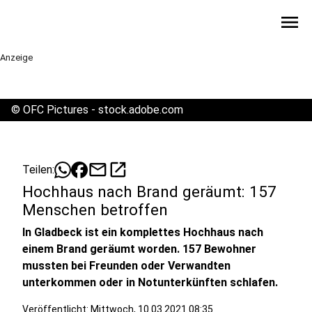
menu
Anzeige
©
OFC Pictures - stock.adobe.com
mail
open_in_new
Teilen:
Hochhaus nach Brand geräumt: 157
Menschen betroffen
In Gladbeck ist ein komplettes Hochhaus nach
einem Brand geräumt worden. 157 Bewohner
mussten bei Freunden oder Verwandten
unterkommen oder in Notunterkünften schlafen.
Veröffentlicht:
Mittwoch, 10.03.2021 08:35