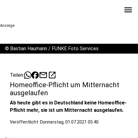
menu
Anzeige
©
Bastian Haumann / FUNKE Foto Services
mail
open_in_new
Teilen:
Homeoffice-Pflicht um Mitternacht
ausgelaufen
Ab heute gibt es in Deutschland keine Homeoffice-
Pflicht mehr, sie ist um Mitternacht ausgelaufen.
Veröffentlicht:
Donnerstag, 01.07.2021 05:40