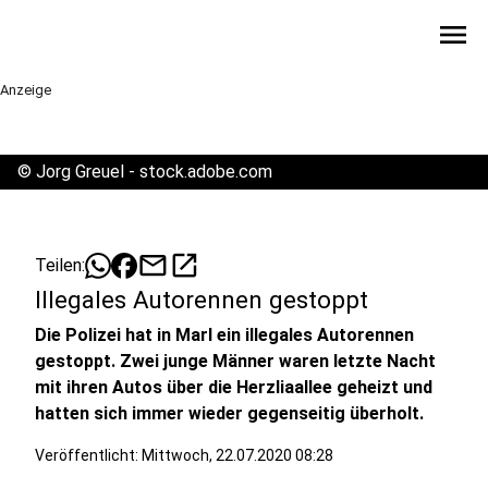
menu
Anzeige
©
Jorg Greuel - stock.adobe.com
mail
open_in_new
Teilen:
Illegales Autorennen gestoppt
Die Polizei hat in Marl ein illegales Autorennen
gestoppt. Zwei junge Männer waren letzte Nacht
mit ihren Autos über die Herzliaallee geheizt und
hatten sich immer wieder gegenseitig überholt.
Veröffentlicht:
Mittwoch, 22.07.2020 08:28