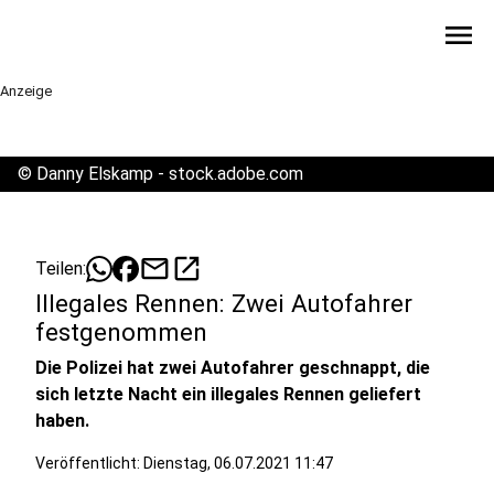
menu
Anzeige
©
Danny Elskamp - stock.adobe.com
mail
open_in_new
Teilen:
Illegales Rennen: Zwei Autofahrer
festgenommen
Die Polizei hat zwei Autofahrer geschnappt, die
sich letzte Nacht ein illegales Rennen geliefert
haben.
Veröffentlicht:
Dienstag, 06.07.2021 11:47