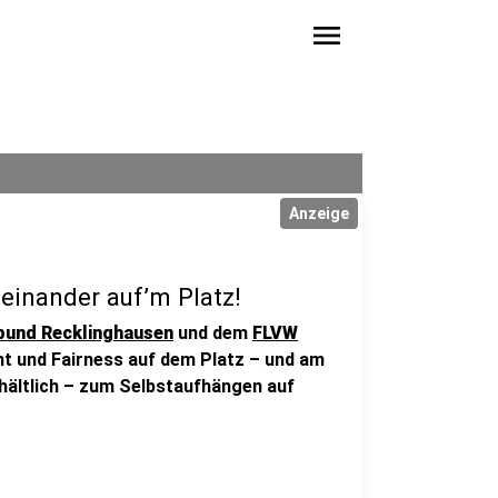
menu
Anzeige
einander auf’m Platz!
bund Recklinghausen
und dem
FLVW
t und Fairness auf dem Platz – und am
rhältlich – zum Selbstaufhängen auf