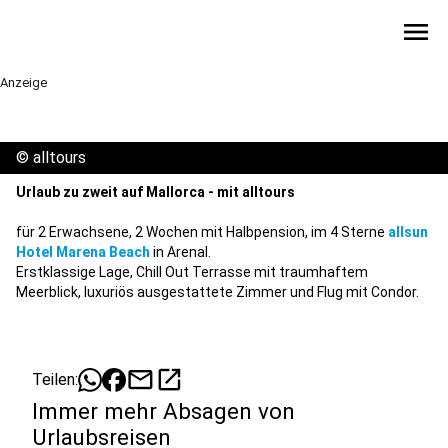
menu
Anzeige
©
alltours
Urlaub zu zweit auf Mallorca - mit alltours
für 2 Erwachsene, 2 Wochen mit Halbpension, im 4 Sterne
allsun
Hotel Marena Beach
in Arenal.
Erstklassige Lage, Chill Out Terrasse mit traumhaftem
Meerblick, luxuriös ausgestattete Zimmer und Flug mit Condor.
mail
open_in_new
Teilen:
Immer mehr Absagen von
Urlaubsreisen