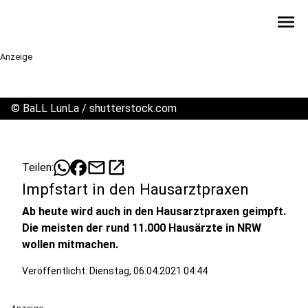
menu
Anzeige
©
BaLL LunLa / shutterstock.com
mail
open_in_new
Teilen:
Impfstart in den Hausarztpraxen
Ab heute wird auch in den Hausarztpraxen geimpft.
Die meisten der rund 11.000 Hausärzte in NRW
wollen mitmachen.
Veröffentlicht:
Dienstag, 06.04.2021 04:44