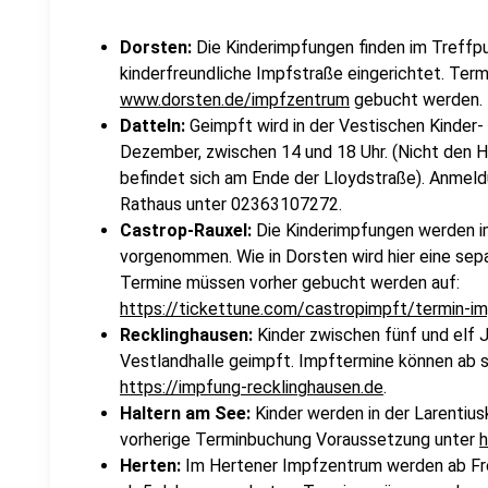
Dorsten:
Die Kinderimpfungen finden im Treffpun
kinderfreundliche Impfstraße eingerichtet. Ter
www.dorsten.de/impfzentrum
gebucht werden.
Datteln:
Geimpft wird in der Vestischen Kinder- 
Dezember, zwischen 14 und 18 Uhr. (Nicht den 
befindet sich am Ende der Lloydstraße). Anmeld
Rathaus unter 02363107272.
Castrop-Rauxel:
Die Kinderimpfungen werden i
vorgenommen. Wie in Dorsten wird hier eine sepa
Termine müssen vorher gebucht werden auf:
https://tickettune.com/castropimpft/termin-i
Recklinghausen:
Kinder zwischen fünf und elf 
Vestlandhalle geimpft. Impftermine können ab 
https://impfung-recklinghausen.de
.
Haltern am See:
Kinder werden in der Larentiusk
vorherige Terminbuchung Voraussetzung unter
h
Herten:
Im Hertener Impfzentrum werden ab Fre