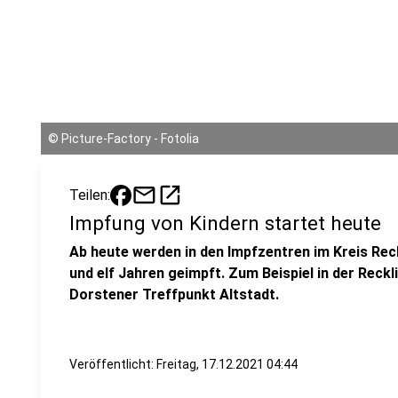
©
Picture-Factory - Fotolia
mail
open_in_new
Teilen:
Impfung von Kindern startet heute
Ab heute werden in den Impfzentren im Kreis Rec
und elf Jahren geimpft. Zum Beispiel in der Reck
Dorstener Treffpunkt Altstadt.
Veröffentlicht:
Freitag, 17.12.2021 04:44