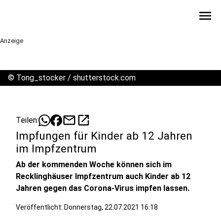
menu
Anzeige
©
Tong_stocker / shutterstock.com
mail
open_in_new
Teilen:
Impfungen für Kinder ab 12 Jahren
im Impfzentrum
Ab der kommenden Woche können sich im
Recklinghäuser Impfzentrum auch Kinder ab 12
Jahren gegen das Corona-Virus impfen lassen.
Veröffentlicht:
Donnerstag, 22.07.2021 16:18