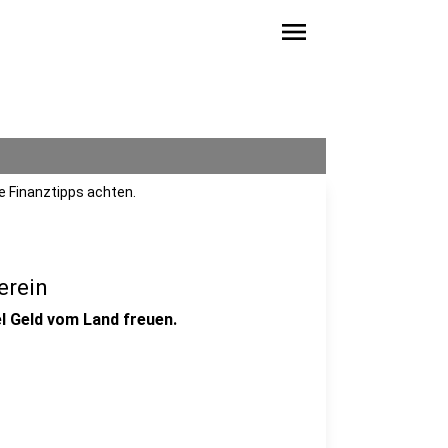
menu
se Finanztipps achten.
erein
l Geld vom Land freuen.