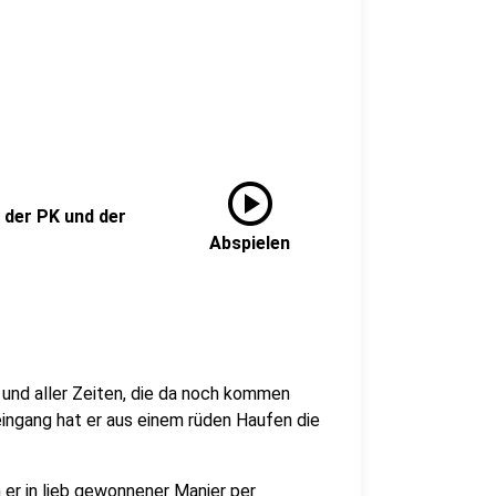
play_circle
 der PK und der
Abspielen
 und aller Zeiten, die da noch kommen
eingang hat er aus einem rüden Haufen die
 er in lieb gewonnener Manier per