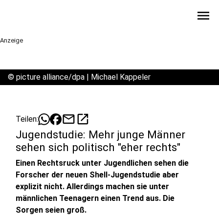
menu
Anzeige
©
picture alliance/dpa | Michael Kappeler
mail
open_in_new
Teilen:
Jugendstudie: Mehr junge Männer
sehen sich politisch "eher rechts"
Einen Rechtsruck unter Jugendlichen sehen die
Forscher der neuen Shell-Jugendstudie aber
explizit nicht. Allerdings machen sie unter
männlichen Teenagern einen Trend aus. Die
Sorgen seien groß.