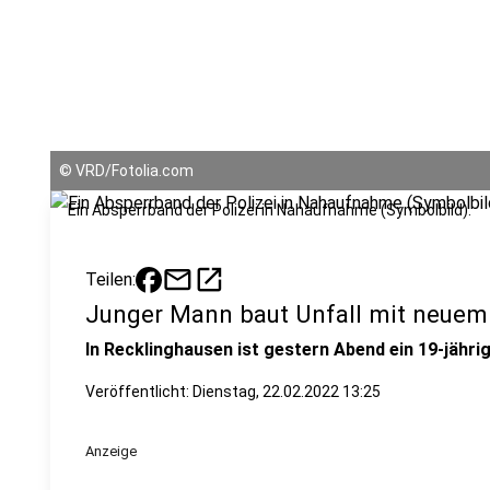
©
VRD/Fotolia.com
Ein Absperrband der Polizei in Nahaufnahme (Symbolbild).
mail
open_in_new
Teilen:
Junger Mann baut Unfall mit neu
In Recklinghausen ist gestern Abend ein 19-jähri
Veröffentlicht:
Dienstag, 22.02.2022 13:25
Anzeige