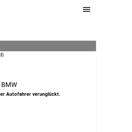
menu
em BMW
ger Autofahrer verunglückt.