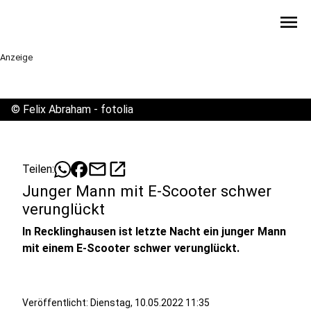
menu
Anzeige
©
Felix Abraham - fotolia
mail
open_in_new
Teilen:
Junger Mann mit E-Scooter schwer
verunglückt
In Recklinghausen ist letzte Nacht ein junger Mann
mit einem E-Scooter schwer verunglückt.
Veröffentlicht:
Dienstag, 10.05.2022 11:35