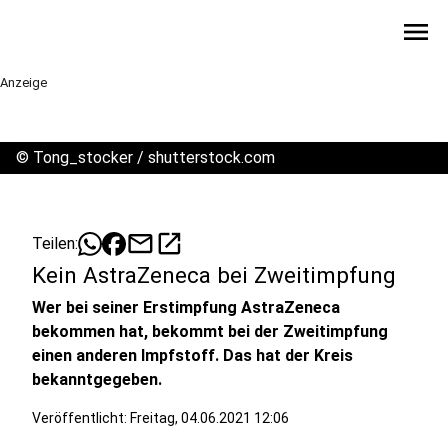
menu
Anzeige
©
Tong_stocker / shutterstock.com
mail
open_in_new
Teilen:
Kein AstraZeneca bei Zweitimpfung
Wer bei seiner Erstimpfung AstraZeneca
bekommen hat, bekommt bei der Zweitimpfung
einen anderen Impfstoff. Das hat der Kreis
bekanntgegeben.
Veröffentlicht:
Freitag, 04.06.2021 12:06