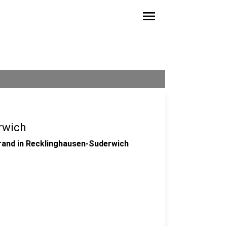
menu
rwich
brand in Recklinghausen-Suderwich