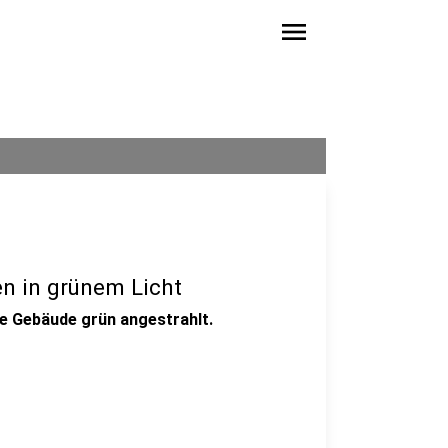
menu
en in grünem Licht
ge Gebäude grün angestrahlt.