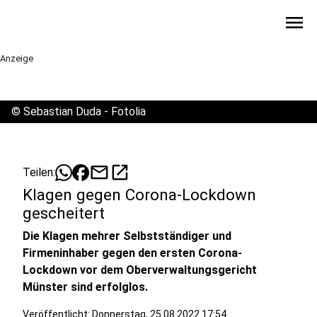
menu
Anzeige
©
Sebastian Duda - Fotolia
mail
open_in_new
Teilen:
Klagen gegen Corona-Lockdown
gescheitert
Die Klagen mehrer Selbstständiger und
Firmeninhaber gegen den ersten Corona-
Lockdown vor dem Oberverwaltungsgericht
Münster sind erfolglos.
Veröffentlicht:
Donnerstag, 25.08.2022 17:54