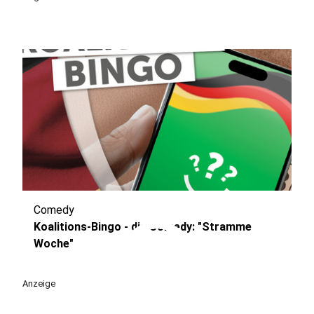
Comedy
play_circle
Koalitions-Bingo - die Comedy: "Stramme
Woche"
Anzeige