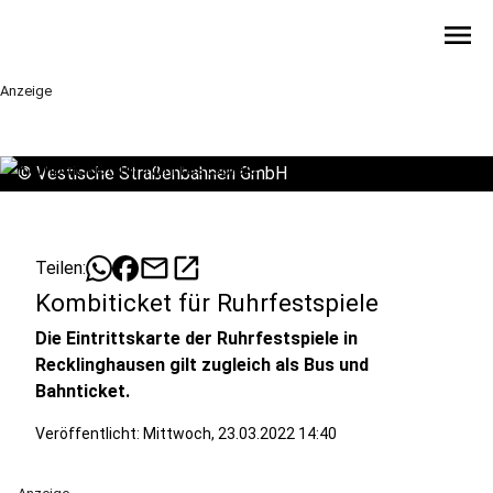
menu
Anzeige
©
Vestische Straßenbahnen GmbH
mail
open_in_new
Teilen:
Kombiticket für Ruhrfestspiele
Die Eintrittskarte der Ruhrfestspiele in
Recklinghausen gilt zugleich als Bus und
Bahnticket.
Veröffentlicht:
Mittwoch, 23.03.2022 14:40