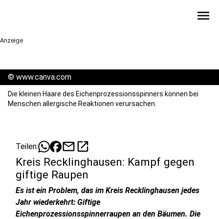
menu
Anzeige
©
www.canva.com
Die kleinen Haare des Eichenprozessionsspinners können bei
Menschen allergische Reaktionen verursachen.
mail
open_in_new
Teilen:
Kreis Recklinghausen: Kampf gegen
giftige Raupen
Es ist ein Problem, das im Kreis Recklinghausen jedes
Jahr wiederkehrt: Giftige
Eichenprozessionsspinnerraupen an den Bäumen. Die