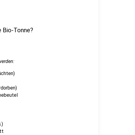
e Bio-Tonne?
werden:
üchten)
rdorben)
Teebeutel
.)
tt