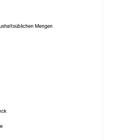
 haushaltsüblichen Mengen
eck
ne