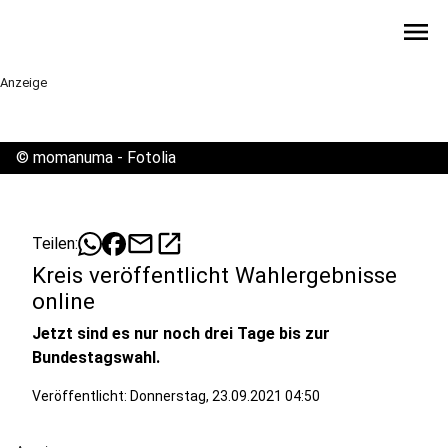
menu
Anzeige
©
momanuma - Fotolia
mail
open_in_new
Teilen:
Kreis veröffentlicht Wahlergebnisse
online
Jetzt sind es nur noch drei Tage bis zur
Bundestagswahl.
Veröffentlicht:
Donnerstag, 23.09.2021 04:50