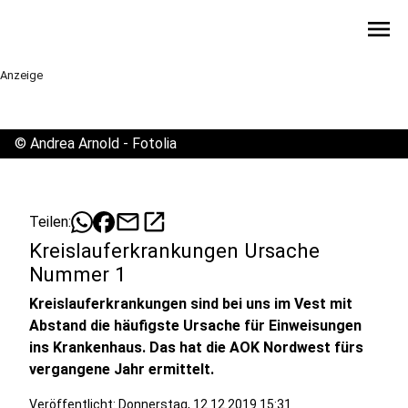
menu
Anzeige
©
Andrea Arnold - Fotolia
mail
open_in_new
Teilen:
Kreislauferkrankungen Ursache
Nummer 1
Kreislauferkrankungen sind bei uns im Vest mit
Abstand die häufigste Ursache für Einweisungen
ins Krankenhaus. Das hat die AOK Nordwest fürs
vergangene Jahr ermittelt.
Veröffentlicht:
Donnerstag, 12.12.2019 15:31