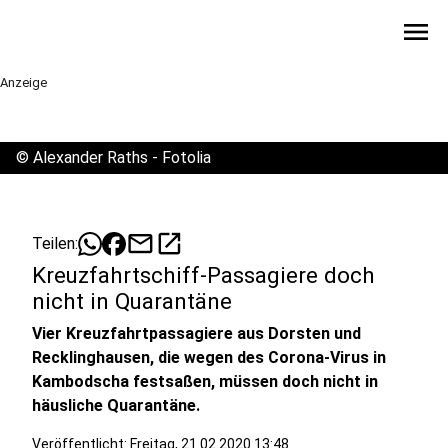
menu
Anzeige
©
Alexander Raths - Fotolia
mail
open_in_new
Teilen:
Kreuzfahrtschiff-Passagiere doch
nicht in Quarantäne
Vier Kreuzfahrtpassagiere aus Dorsten und
Recklinghausen, die wegen des Corona-Virus in
Kambodscha festsaßen, müssen doch nicht in
häusliche Quarantäne.
Veröffentlicht:
Freitag, 21.02.2020 13:48