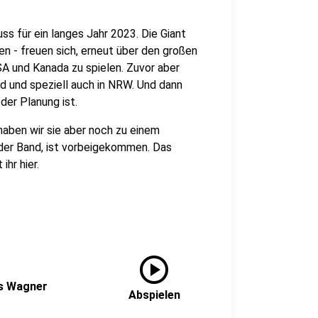
ss für ein langes Jahr 2023. Die Giant
n - freuen sich, erneut über den großen
A und Kanada zu spielen. Zuvor aber
nd und speziell auch in NRW. Und dann
der Planung ist.
haben wir sie aber noch zu einem
 der Band, ist vorbeigekommen. Das
hr hier.
play_circle
as Wagner
Abspielen