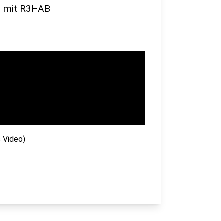
e" mit R3HAB
c Video)