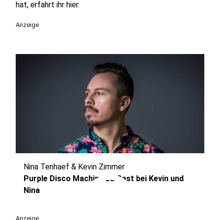
hat, erfahrt ihr hier.
Anzeige
Nina Tenhaef & Kevin Zimmer
play_circle
Purple Disco Machine zu Gast bei Kevin und
Nina
Anzeige