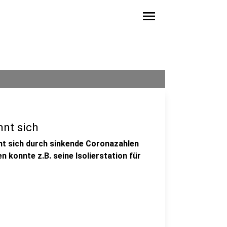
menu
nnt sich
nt sich durch sinkende Coronazahlen
 konnte z.B. seine Isolierstation für