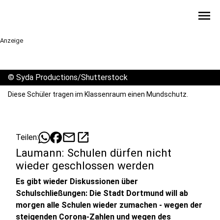
menu
Anzeige
©
Syda Productions/Shutterstock
Diese Schüler tragen im Klassenraum einen Mundschutz.
mail
open_in_new
Teilen:
Laumann: Schulen dürfen nicht
wieder geschlossen werden
Es gibt wieder Diskussionen über
Schulschließungen: Die Stadt Dortmund will ab
morgen alle Schulen wieder zumachen - wegen der
steigenden Corona-Zahlen und wegen des