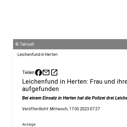
©
7aktuell
Leichenfund in Herten
mail
open_in_new
Teilen:
Leichenfund in Herten: Frau und ihre
aufgefunden
Bei einem Einsatz in Herten hat die Polizei drei Leic
Veröffentlicht:
Mittwoch, 17.05.2023 07:27
Anzeige