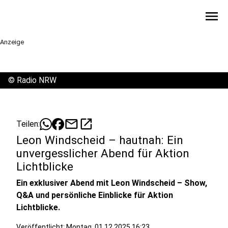
menu
Anzeige
©
Radio NRW
mail
open_in_new
Teilen:
Leon Windscheid – hautnah: Ein
unvergesslicher Abend für Aktion
Lichtblicke
Ein exklusiver Abend mit Leon Windscheid – Show,
Q&A und persönliche Einblicke für Aktion
Lichtblicke.
Veröffentlicht:
Montag, 01.12.2025 16:23