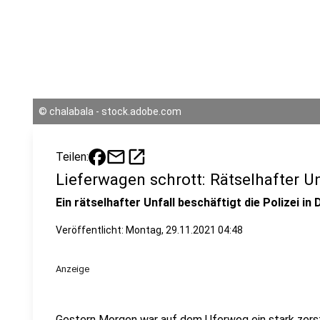
©
chalabala - stock.adobe.com
mail
open_in_new
Teilen:
Lieferwagen schrott: Rätselhafter Un
Ein rätselhafter Unfall beschäftigt die Polizei in 
Veröffentlicht:
Montag, 29.11.2021 04:48
Anzeige
Gestern Morgen war auf dem Uferweg ein stark zers