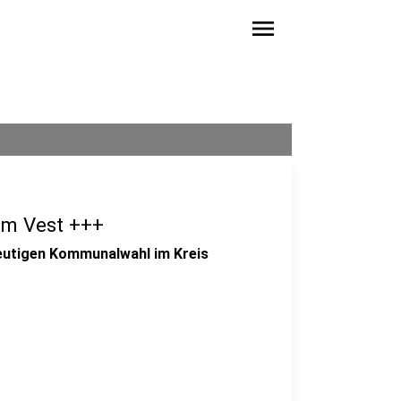
menu
im Vest +++
 heutigen Kommunalwahl im Kreis