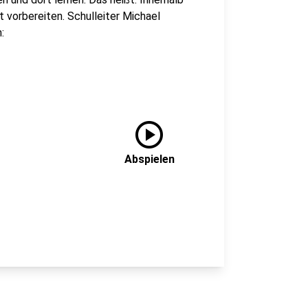
 vorbereiten. Schulleiter Michael
:
play_circle
Abspielen