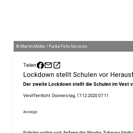
©
Martin Möller / Funke Foto Services
mail
open_in_new
Teilen:
Lockdown stellt Schulen vor Heraus
Der zweite Lockdown stellt die Schulen im Vest
Veröffentlicht:
Donnerstag, 17.12.2020 07:11
Anzeige
Schüler sollen seit Anfang der Woche Zuhause bleiben