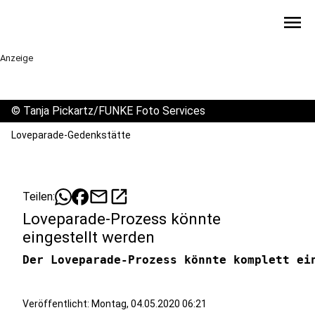
menu
Anzeige
©
Tanja Pickartz/FUNKE Foto Services
Loveparade-Gedenkstätte
mail
open_in_new
Teilen:
Loveparade-Prozess könnte
eingestellt werden
Veröffentlicht:
Montag, 04.05.2020 06:21