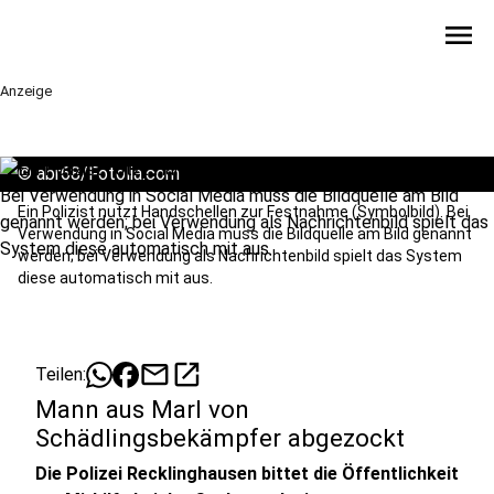
menu
Anzeige
©
abr68/Fotolia.com
Ein Polizist nutzt Handschellen zur Festnahme (Symbolbild). Bei
Verwendung in Social Media muss die Bildquelle am Bild genannt
werden; bei Verwendung als Nachrichtenbild spielt das System
diese automatisch mit aus.
mail
open_in_new
Teilen:
Mann aus Marl von
Schädlingsbekämpfer abgezockt
Die Polizei Recklinghausen bittet die Öffentlichkeit