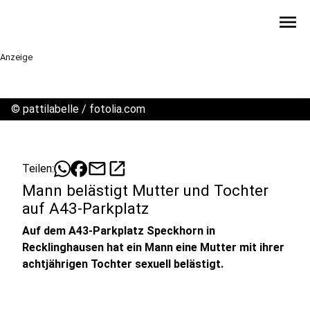
menu
Anzeige
©
pattilabelle / fotolia.com
mail
open_in_new
Teilen:
Mann belästigt Mutter und Tochter
auf A43-Parkplatz
Auf dem A43-Parkplatz Speckhorn in
Recklinghausen hat ein Mann eine Mutter mit ihrer
achtjährigen Tochter sexuell belästigt.