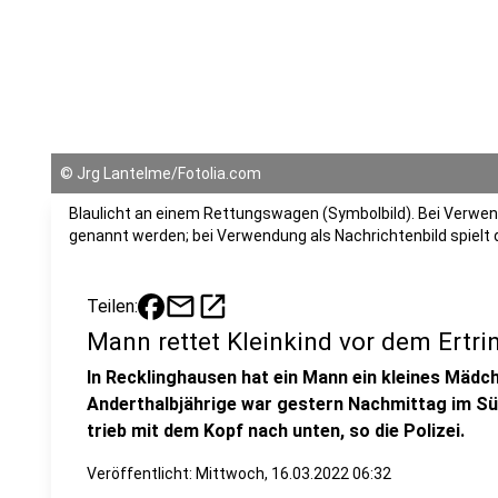
©
Jrg Lantelme/Fotolia.com
Blaulicht an einem Rettungswagen (Symbolbild). Bei Verwend
genannt werden; bei Verwendung als Nachrichtenbild spielt
mail
open_in_new
Teilen:
Mann rettet Kleinkind vor dem Ertri
In Recklinghausen hat ein Mann ein kleines Mädch
Anderthalbjährige war gestern Nachmittag im Süd
trieb mit dem Kopf nach unten, so die Polizei.
Veröffentlicht:
Mittwoch, 16.03.2022 06:32