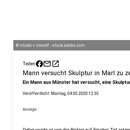
©
studio v-zwoelf - stock.adobe.com
mail
open_in_new
Teilen:
Mann versucht Skulptur in Marl zu z
Ein Mann aus Münster hat versucht, eine Skulptur
Veröffentlicht:
Montag, 04.05.2020 12:35
Anzeige
Dabei wurde er von der Polizei auf frischer Tat ertap