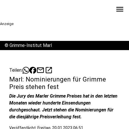
menu
Anzeige
©
Grimme-Institut Marl
mail
open_in_new
Teilen:
Marl: Nominierungen für Grimme
Preis stehen fest
Die Jury des Marler Grimme Preises hat in den letzten
Monaten wieder hunderte Einsendungen
durchgeschaut. Jetzt stehen die Nominierungen für
die diesjährige Preisverleihung fest.
Veröffentlicht:
Freitag, 20.01.2023 06:51