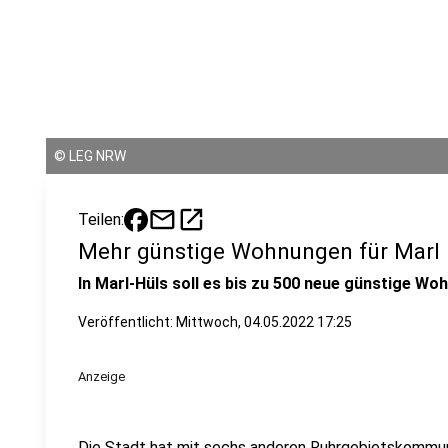
©
LEG NRW
mail
open_in_new
Teilen:
Mehr günstige Wohnungen für Marl
In Marl-Hüls soll es bis zu 500 neue günstige W
Veröffentlicht:
Mittwoch, 04.05.2022 17:25
Anzeige
Die Stadt hat mit sechs anderen Ruhrgebietskommun