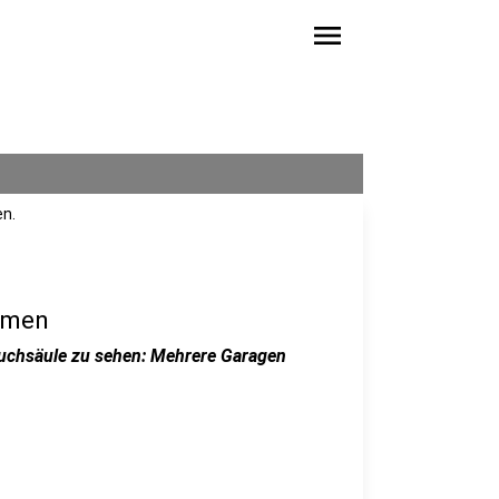
menu
en.
mmen
auchsäule zu sehen: Mehrere Garagen